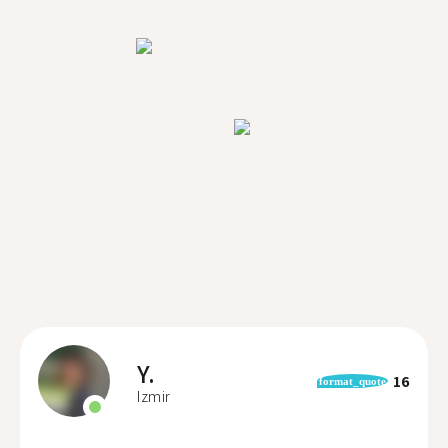
Y.
16
format_quote
Izmir