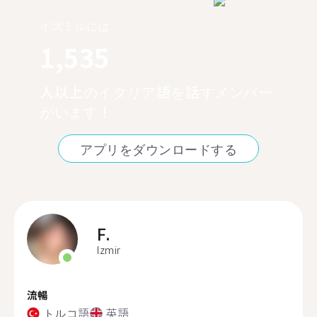
イズミルには
1,535
人以上のイタリア語を話すメンバー
がいます！
アプリをダウンロードする
F.
Izmir
流暢
トルコ語
英語