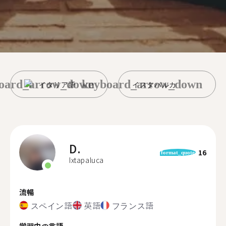
oard_arrow_down
keyboard_arrow_down
イタリア語
イスタパルカ
D.
16
format_quote
Ixtapaluca
流暢
スペイン語
英語
フランス語
学習中の言語