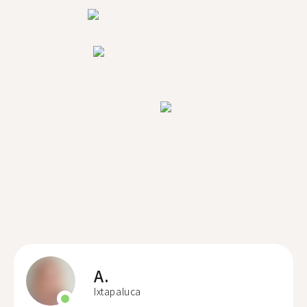
A.
Ixtapaluca