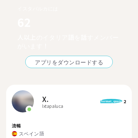
イスタパルカには
62
人以上のイタリア語を話すメンバー
がいます！
アプリをダウンロードする
X.
2
format_quote
Ixtapaluca
流暢
スペイン語