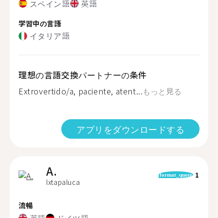
スペイン語
英語
学習中の言語
イタリア語
理想の言語交換パートナーの条件
Extrovertido/a, paciente, atent...
もっと見る
アプリをダウンロードする
A.
1
format_quote
Ixtapaluca
流暢
英語
ドイツ語