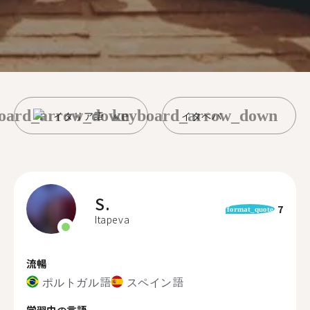
oard_arrow_down
keyboard_arrow_down
イタリア語
イタペバ
S.
7
format_quote
Itapeva
流暢
ポルトガル語
スペイン語
学習中の言語