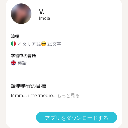
V.
Imola
流暢
イタリア語
絵文字
学習中の言語
英語
語学学習の目標
Mmm... intermedio...
もっと見る
アプリをダウンロードする