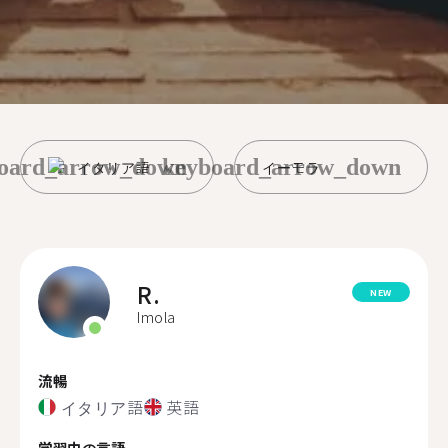
oard_arrow_down
keyboard_arrow_down
イタリア語
イーモラ
R.
NEW
Imola
流暢
イタリア語
英語
学習中の言語