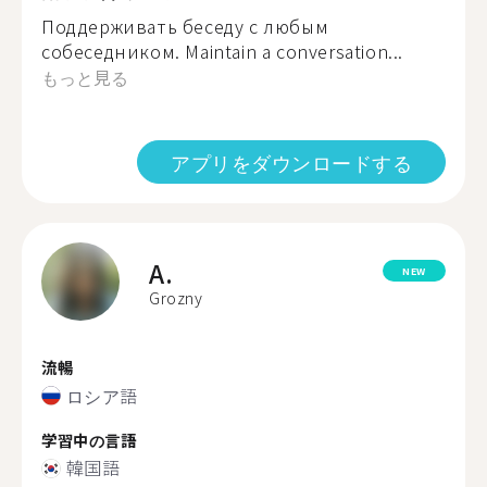
Поддерживать беседу с любым
собеседником. Maintain a conversation...
もっと見る
アプリをダウンロードする
A.
NEW
Grozny
流暢
ロシア語
学習中の言語
韓国語