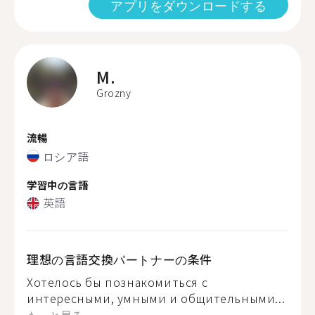
アプリをダウンロードする
M.
Grozny
流暢
ロシア語
学習中の言語
英語
理想の言語交換パートナーの条件
Хотелось бы познакомиться с
интересными, умными и общительными...