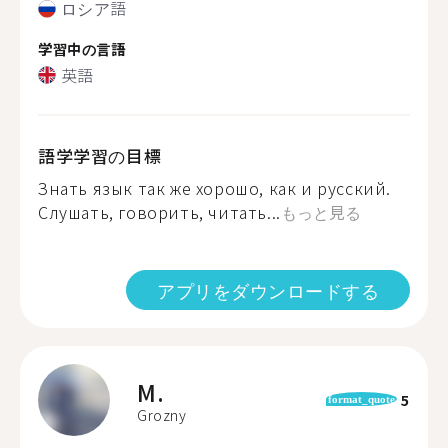
ロシア語
学習中の言語
英語
語学学習の目標
Знать язык так же хорошо, как и русский.
Слушать, говорить, читать...
もっと見る
アプリをダウンロードする
M.
5
format_quote
Grozny