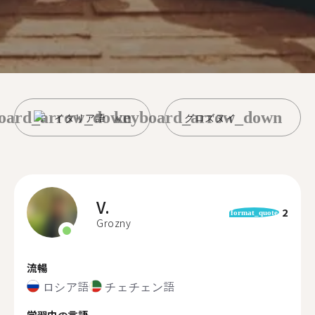
oard_arrow_down
keyboard_arrow_down
イタリア語
グロズヌイ
V.
2
format_quote
Grozny
流暢
ロシア語
チェチェン語
学習中の言語