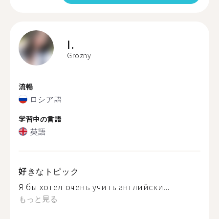
I.
Grozny
流暢
ロシア語
学習中の言語
英語
好きなトピック
Я бы хотел очень учить английски...
もっと見る