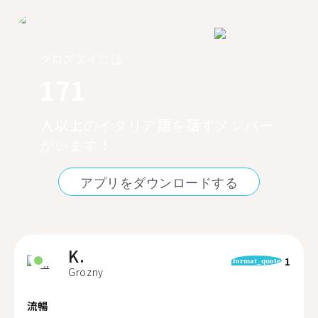
グロズヌイには
171
人以上のイタリア語を話すメンバー
がいます！
アプリをダウンロードする
K.
1
format_quote
Grozny
流暢