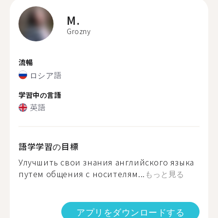
M.
Grozny
流暢
ロシア語
学習中の言語
英語
語学学習の目標
Улучшить свои знания английского языка
путем общения с носителям...
もっと見る
アプリをダウンロードする