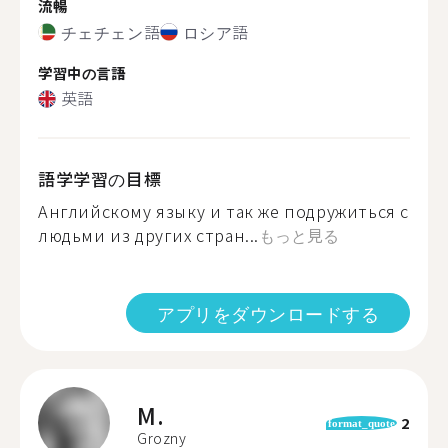
流暢
チェチェン語
ロシア語
学習中の言語
英語
語学学習の目標
Английскому языку и так же подружиться с
людьми из других стран...
もっと見る
アプリをダウンロードする
M.
2
format_quote
Grozny