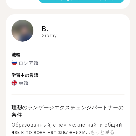
B.
Grozny
流暢
ロシア語
学習中の言語
英語
理想のランゲージエクスチェンジパートナーの
条件
Образованный, с кем можно найти общий
язык по всем направлениям...
もっと見る