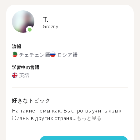
T.
Grozny
流暢
チェチェン語
ロシア語
学習中の言語
英語
好きなトピック
На такие темы как: Быстро выучить язык
Жизнь в других страна...
もっと見る