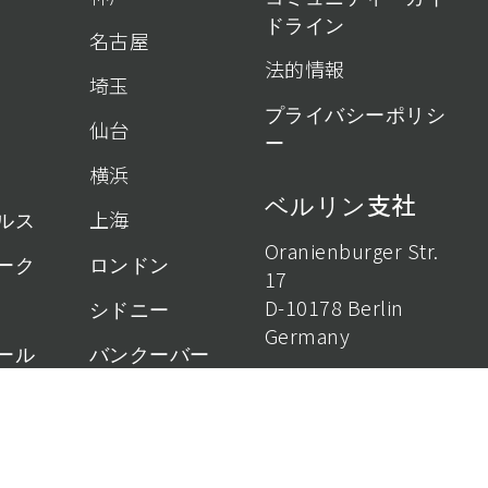
ドライン
名古屋
法的情報
埼玉
プライバシーポリシ
仙台
ー
横浜
ベルリン支社
ルス
上海
Oranienburger Str.
ーク
ロンドン
17
D-10178 Berlin
シドニー
Germany
ール
バンクーバー
ハノーファー支
社
Bölschestr. 21