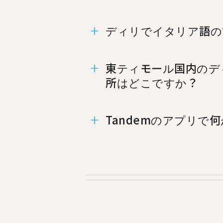
ディリでイタリア語の
ディリにはイタリア語での言
東ティモール国内のデ
所はどこですか？
%%randomCity%%、%
Tandemのアプリで
ことができます.
Tandemはお互いの母国語
セスし、そのうち1,369