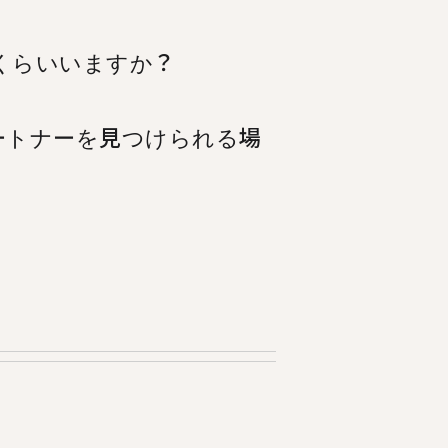
くらいいますか？
ートナーを見つけられる場
タリア語のタンデムパートナーを見つける
人以上もの人々がTandemにアク