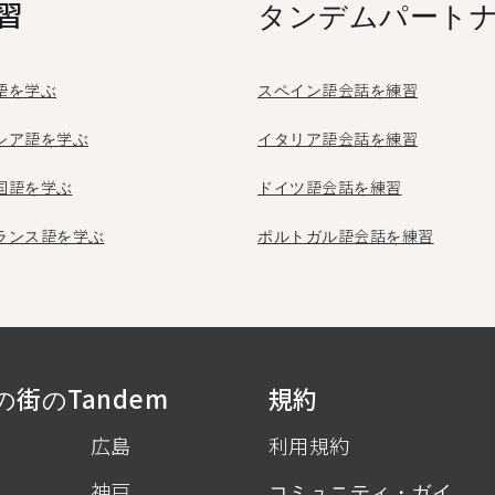
習
タンデムパート
語を学ぶ
スペイン語会話を練習
シア語を学ぶ
イタリア語会話を練習
国語を学ぶ
ドイツ語会話を練習
ランス語を学ぶ
ポルトガル語会話を練習
街のTandem
規約
広島
利用規約
神戸
コミュニティ・ガイ