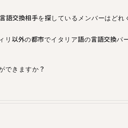
言語交換相手を探しているメンバーはどれ
語交換を希望するメンバーが1,369人います。
ィリ以外の都市でイタリア語の言語交換パ
%randomCity%%、%%randomCity%%でもイ
何ができますか？
を教え合うことができる言語交換アプリです。毎月50万
人がディリから利用しています。