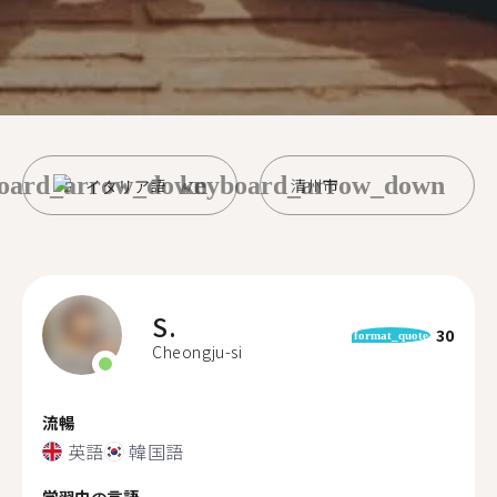
oard_arrow_down
keyboard_arrow_down
イタリア語
清州市
S.
30
format_quote
Cheongju-si
流暢
英語
韓国語
学習中の言語