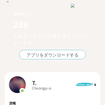
清州市には
286
人以上のイタリア語を話すメンバー
がいます！
アプリをダウンロードする
T.
4
format_quote
Cheongju-si
流暢