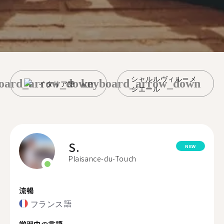
シャルルヴィル＝メ
oard_arrow_down
keyboard_arrow_down
イタリア語
ジエール
S.
NEW
Plaisance-du-Touch
流暢
フランス語
学習中の言語