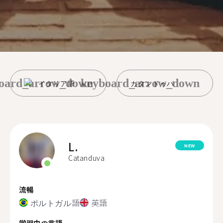
oard_arrow_down
keyboard_arrow_down
イタリア語
カタンドゥバ
L.
NEW
Catanduva
流暢
ポルトガル語
英語
学習中の言語