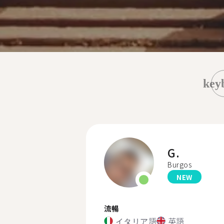
key
G.
Burgos
NEW
流暢
イタリア語
英語