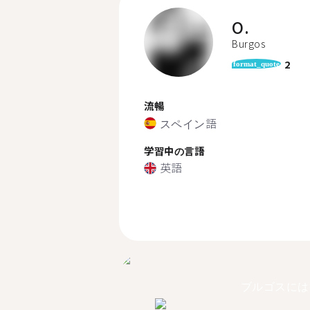
O.
Burgos
2
format_quote
流暢
スペイン語
学習中の言語
英語
ブルゴスには