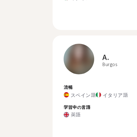
A.
Burgos
流暢
スペイン語
イタリア語
学習中の言語
英語