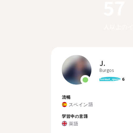
57
人以上の
J.
Burgos
6
format_quote
流暢
スペイン語
学習中の言語
英語