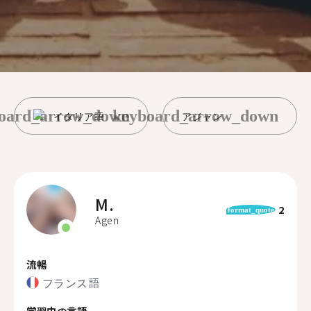
oard_arrow_down
keyboard_arrow_down
イタリア語
アジャン
M.
2
format_quote
Agen
流暢
フランス語
学習中の言語