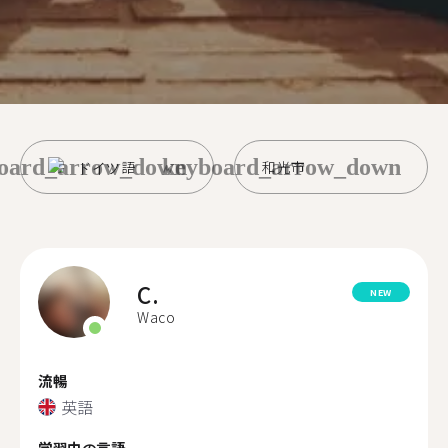
oard_arrow_down
keyboard_arrow_down
ドイツ語
和光市
C.
NEW
Waco
流暢
英語
学習中の言語