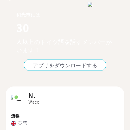
和光市には
30
人以上のドイツ語を話すメンバーが
います！
アプリをダウンロードする
N.
Waco
流暢
英語