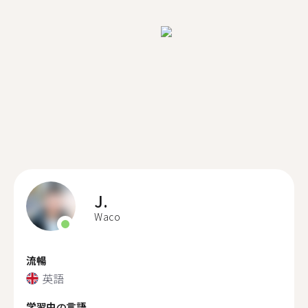
J.
Waco
流暢
英語
学習中の言語