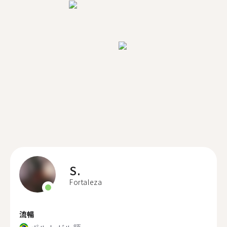
S.
Fortaleza
流暢