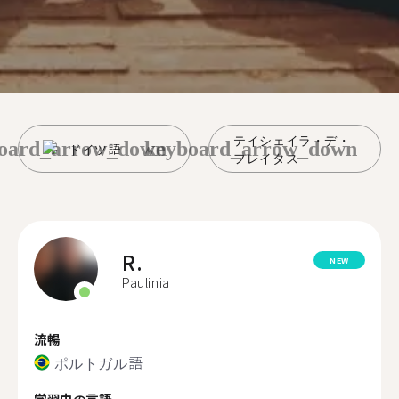
テイシェイラ・デ・
oard_arrow_down
keyboard_arrow_down
ドイツ語
フレイタス
R.
NEW
Paulinia
流暢
ポルトガル語
学習中の言語