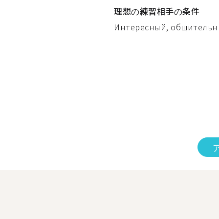
理想の練習相手の条件
Интересный, общительны