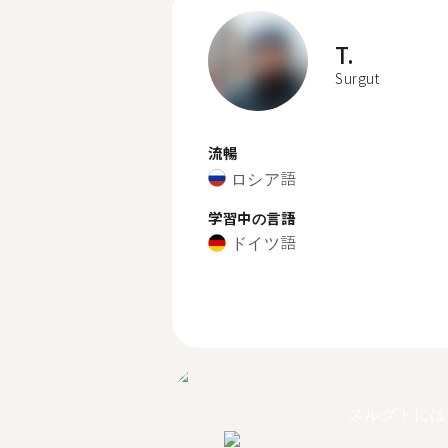
T.
Surgut
流暢
ロシア語
学習中の言語
ドイツ語
スルグトには