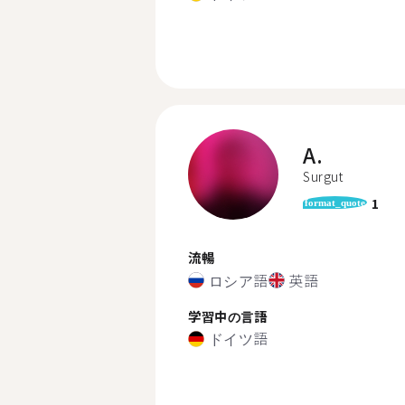
A.
Surgut
1
format_quote
流暢
ロシア語
英語
学習中の言語
ドイツ語