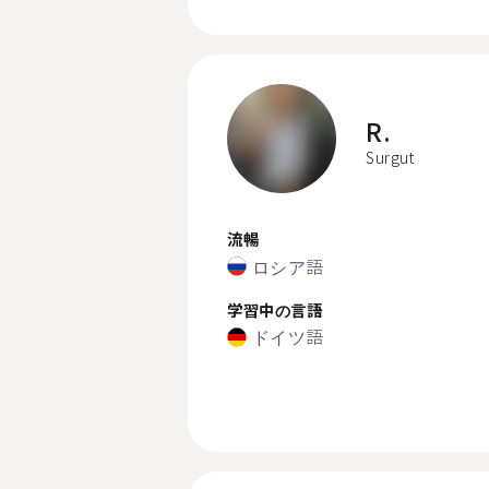
R.
Surgut
流暢
ロシア語
学習中の言語
ドイツ語