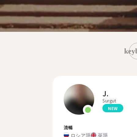
key
J.
Surgut
NEW
流暢
ロシア語
英語