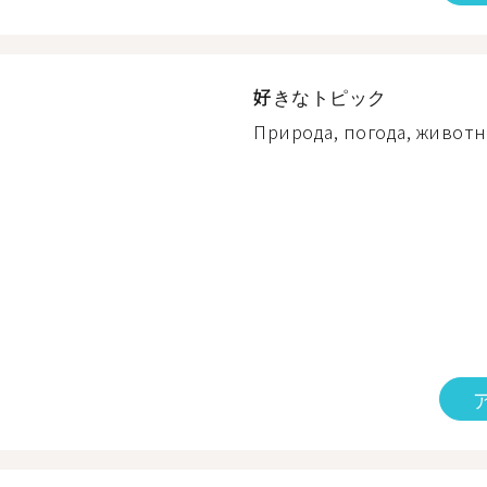
好きなトピック
Природа, погода, животны