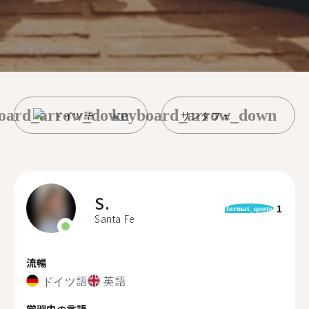
oard_arrow_down
keyboard_arrow_down
ドイツ語
サンタフェ
S.
1
format_quote
Santa Fe
流暢
ドイツ語
英語
学習中の言語