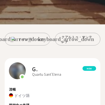
クアルトゥ・サンテ
oard_arrow_down
keyboard_arrow_down
ドイツ語
レナ
G.
NEW
Quartu Sant'Elena
流暢
ドイツ語
学習中の言語