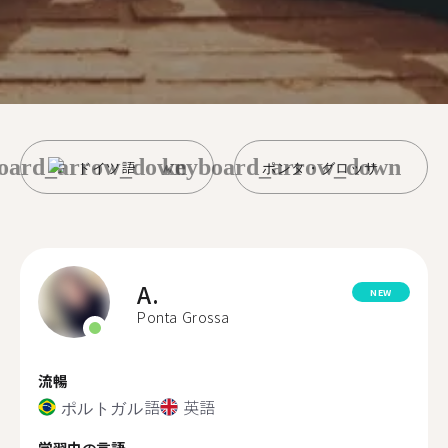
oard_arrow_down
keyboard_arrow_down
ドイツ語
ポンタ・グロッサ
A.
NEW
Ponta Grossa
流暢
ポルトガル語
英語
学習中の言語