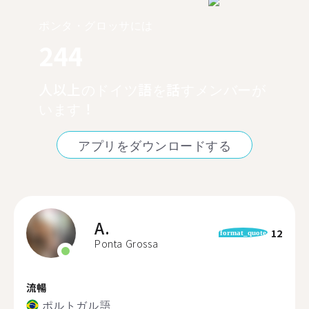
ポンタ・グロッサには
244
人以上のドイツ語を話すメンバーが
います！
アプリをダウンロードする
A.
12
format_quote
Ponta Grossa
流暢
ポルトガル語