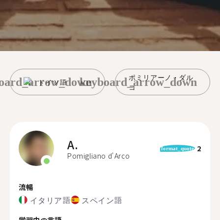
ポミリアーノ・ダル
oard_arrow_down
keyboard_arrow_down
ドイツ語
コ
A.
2
format_quote
Pomigliano d'Arco
流暢
イタリア語
スペイン語
学習中の言語