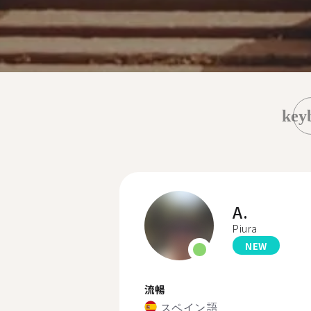
key
A.
Piura
NEW
流暢
スペイン語