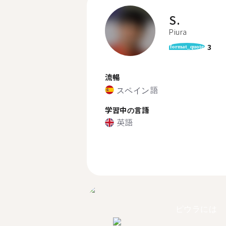
S.
Piura
3
format_quote
流暢
スペイン語
学習中の言語
英語
ピウラには