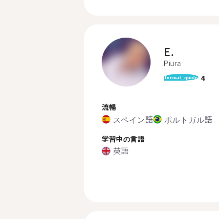
E.
Piura
4
format_quote
流暢
スペイン語
ポルトガル語
学習中の言語
英語