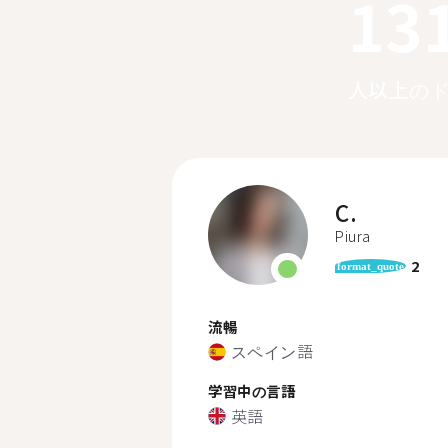
13
人以上の
C.
Piura
2
format_quote
流暢
スペイン語
学習中の言語
英語