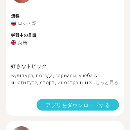
流暢
ロシア語
学習中の言語
英語
好きなトピック
Культура, погода, сериалы, учёба в
институте, спорт, иностранные...
もっと見る
アプリをダウンロードする