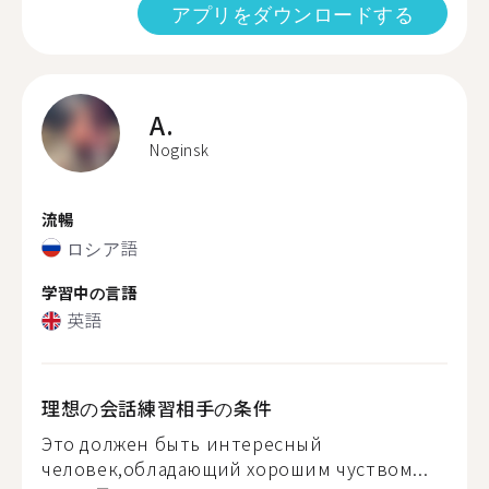
アプリをダウンロードする
A.
Noginsk
流暢
ロシア語
学習中の言語
英語
理想の会話練習相手の条件
Это должен быть интересный
человек,обладающий хорошим чуством...