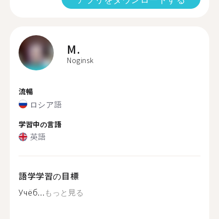
M.
Noginsk
流暢
ロシア語
学習中の言語
英語
語学学習の目標
Учёб...
もっと見る