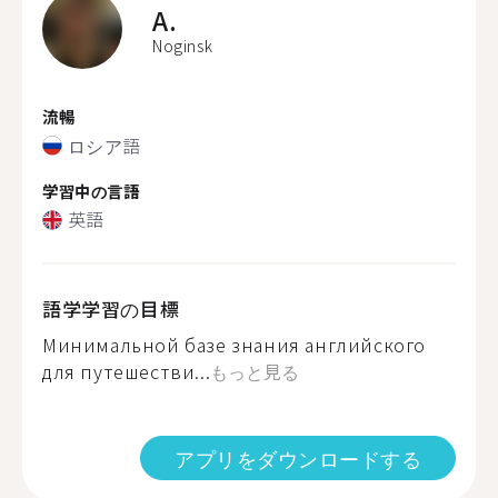
A.
Noginsk
流暢
ロシア語
学習中の言語
英語
語学学習の目標
Минимальной базе знания английского
для путешестви...
もっと見る
アプリをダウンロードする