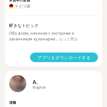
ドイツ語
好きなトピック
Обо всём, начиная с экстрима и
заканчивая кулинарие...
もっと見る
アプリをダウンロードする
A.
Noginsk
流暢