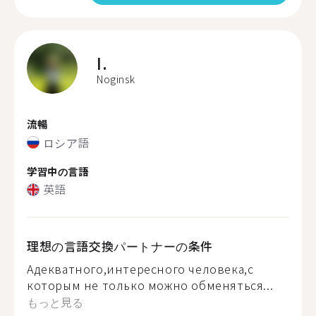
I.
Noginsk
流暢
ロシア語
学習中の言語
英語
理想の言語交換パートナーの条件
Адекватного,интересного человека,с
которым не только можно обменяться...
もっと見る