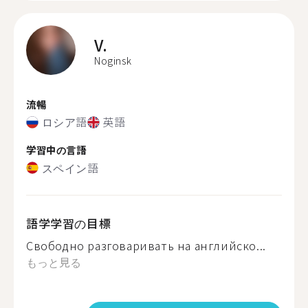
V.
Noginsk
流暢
ロシア語
英語
学習中の言語
スペイン語
語学学習の目標
Свободно разговаривать на английско...
もっと見る