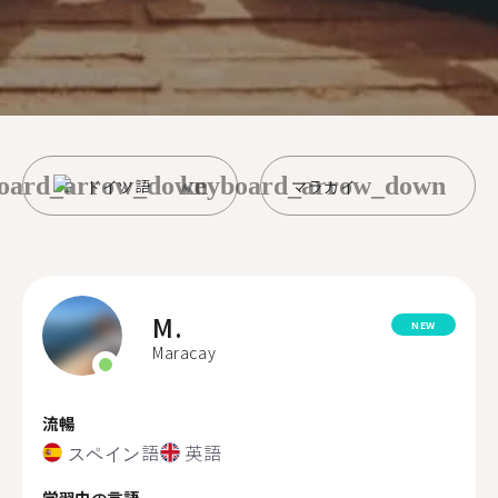
oard_arrow_down
keyboard_arrow_down
ドイツ語
マラカイ
M.
NEW
Maracay
流暢
スペイン語
英語
学習中の言語