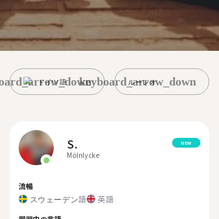
oard_arrow_down
keyboard_arrow_down
ドイツ語
ルーレオ
S.
NEW
Mölnlycke
流暢
スウェーデン語
英語
学習中の言語