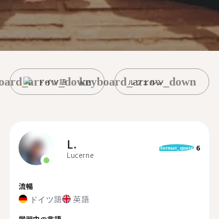
oard_arrow_down
keyboard_arrow_down
ドイツ語
ルツェルン
L.
6
format_quote
Lucerne
流暢
ドイツ語
英語
学習中の言語