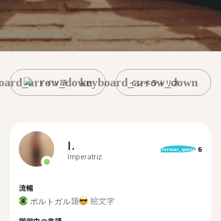
oard_arrow_down
keyboard_arrow_down
ドイツ語
インペラトリス
I.
6
format_quote
Imperatriz
流暢
ポルトガル語
絵文字
学習中の言語