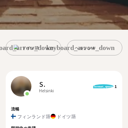
oard_arrow_down
keyboard_arrow_down
ドイツ語
ヘルシンキ
S.
1
format_quote
Helsinki
流暢
フィンランド語
ドイツ語
学習中の言語