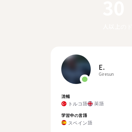
30
人以上の
E.
Giresun
流暢
トルコ語
英語
学習中の言語
スペイン語