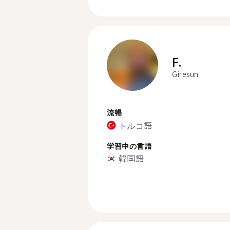
F.
Giresun
流暢
トルコ語
学習中の言語
韓国語