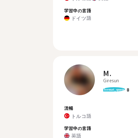
学習中の言語
ドイツ語
M.
Giresun
8
format_quote
流暢
トルコ語
学習中の言語
英語