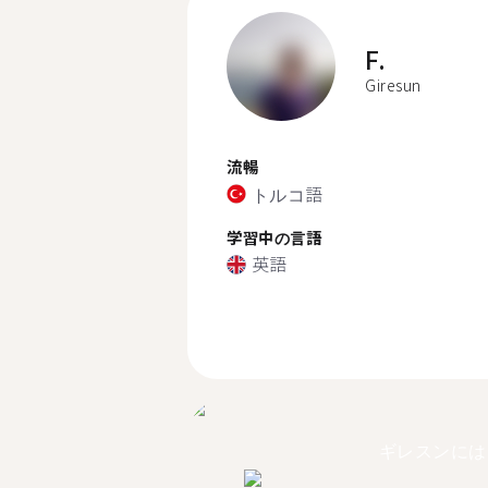
F.
Giresun
流暢
トルコ語
学習中の言語
英語
ギレスンには