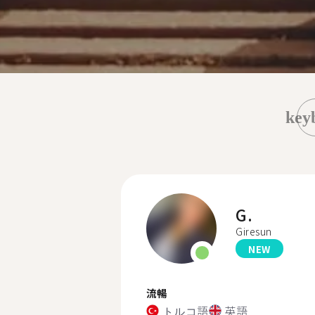
key
G.
Giresun
NEW
流暢
トルコ語
英語