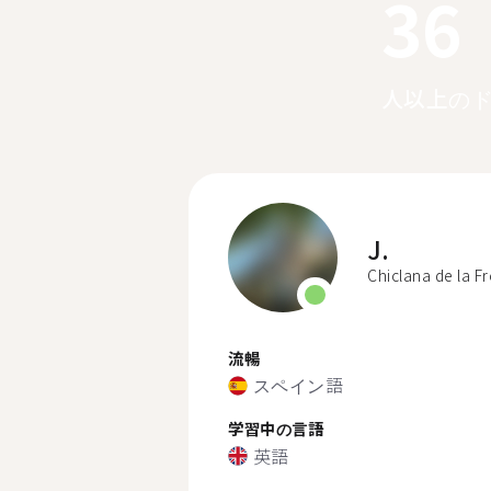
36
人以上の
J.
Chiclana de la F
流暢
スペイン語
学習中の言語
英語