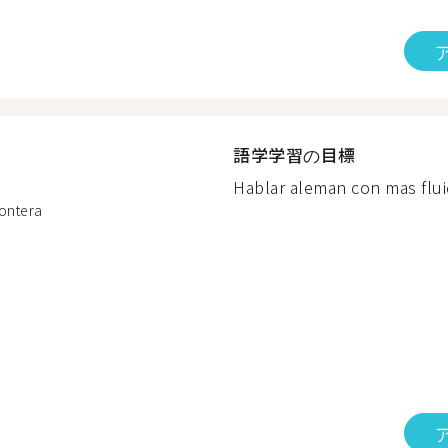
語学学習の目標
Hablar aleman con mas fluid
rontera