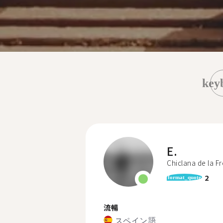
key
E.
Chiclana de la F
2
format_quote
流暢
スペイン語