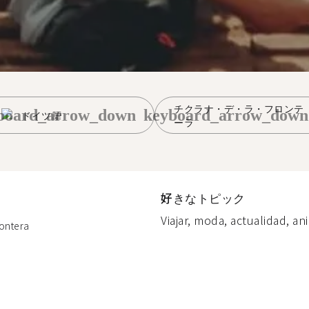
チクラナ・デ・ラ・フロンテ
board_arrow_down
keyboard_arrow_down
ドイツ語
ーラ
好きなトピック
Viajar, moda, actualidad, an
rontera