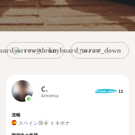
oard_arrow_down
keyboard_arrow_down
ドイツ語
アルメニア
C.
11
format_quote
Armenia
流暢
スペイン語
トキポナ
学習中の言語