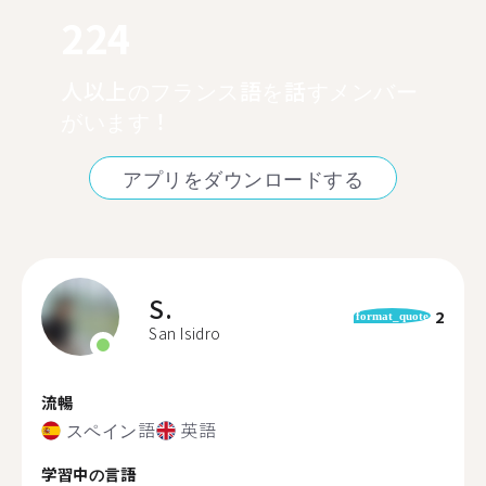
224
人以上のフランス語を話すメンバー
がいます！
アプリをダウンロードする
S.
2
format_quote
San Isidro
流暢
スペイン語
英語
学習中の言語