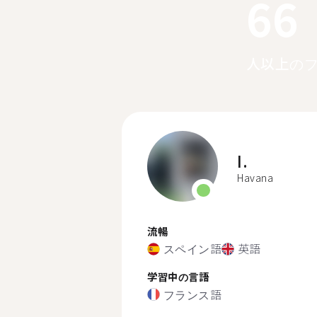
66
人以上の
I.
Havana
流暢
スペイン語
英語
学習中の言語
フランス語