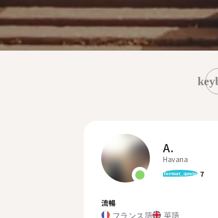
key
A.
Havana
7
format_quote
流暢
フランス語
英語