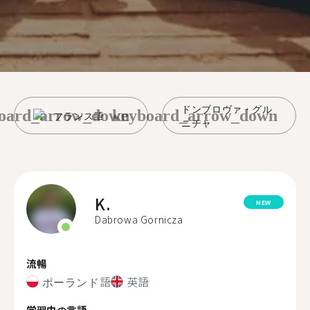
ドンブロヴァ・グル
oard_arrow_down
keyboard_arrow_down
フランス語
ニチャ
K.
NEW
Dabrowa Gornicza
流暢
ポーランド語
英語
学習中の言語