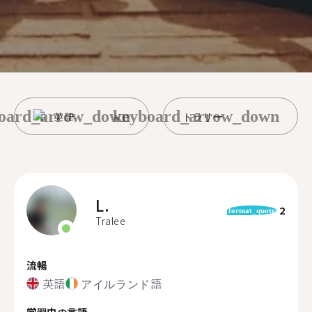
oard_arrow_down
keyboard_arrow_down
英語
トラリー
L.
2
format_quote
Tralee
流暢
英語
アイルランド語
学習中の言語