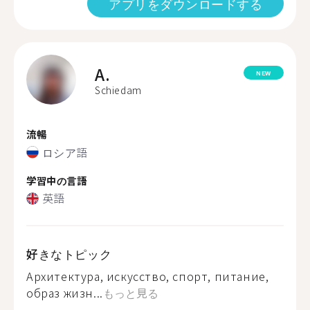
アプリをダウンロードする
A.
NEW
Schiedam
流暢
ロシア語
学習中の言語
英語
好きなトピック
Архитектура, искусство, спорт, питание,
образ жизн...
もっと見る