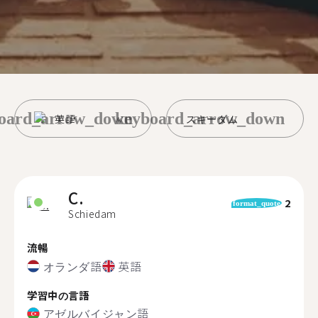
oard_arrow_down
keyboard_arrow_down
英語
スキーダム
C.
2
format_quote
Schiedam
流暢
オランダ語
英語
学習中の言語
アゼルバイジャン語