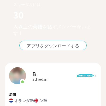
スキーダムには
30
人以上の英語を話すメンバーがいま
す！
アプリをダウンロードする
B.
1
format_quote
Schiedam
流暢
オランダ語
英語