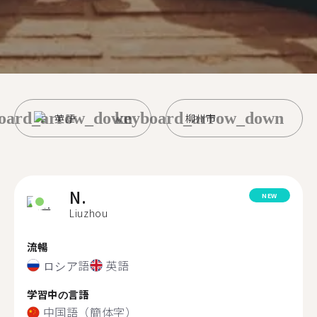
oard_arrow_down
keyboard_arrow_down
英語
柳州市
N.
NEW
Liuzhou
流暢
ロシア語
英語
学習中の言語
中国語（簡体字）