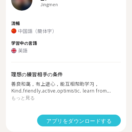
Jingmen
流暢
中国語（簡体字）
学習中の言語
英語
理想の練習相手の条件
善良和蔼，有上进心，能互相帮助学习，
Kind.friendly.active.optimistic. learn from...
もっと見る
アプリをダウンロードする