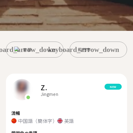
oard_arrow_down
keyboard_arrow_down
英語
荊門市
Z.
NEW
Jingmen
流暢
中国語（簡体字）
英語
学習中の言語