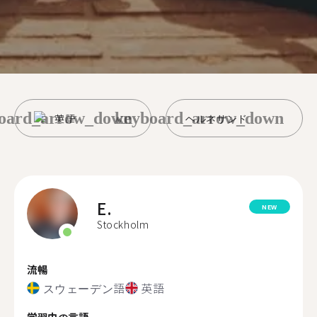
oard_arrow_down
keyboard_arrow_down
英語
ヘルネサンド
E.
NEW
Stockholm
流暢
スウェーデン語
英語
学習中の言語