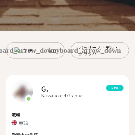
バッサーノ・デル・
oard_arrow_down
keyboard_arrow_down
英語
グラッパ
G.
NEW
Bassano del Grappa
流暢
英語
学習中の言語