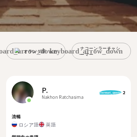
ナコーンラーチャシ
oard_arrow_down
keyboard_arrow_down
オランダ語
ーマー
P.
2
format_quote
Nakhon Ratchasima
流暢
ロシア語
英語
学習中の言語