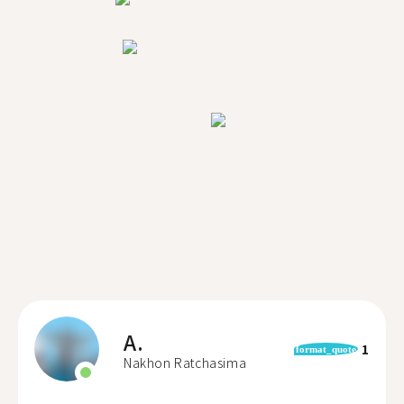
A.
1
format_quote
Nakhon Ratchasima