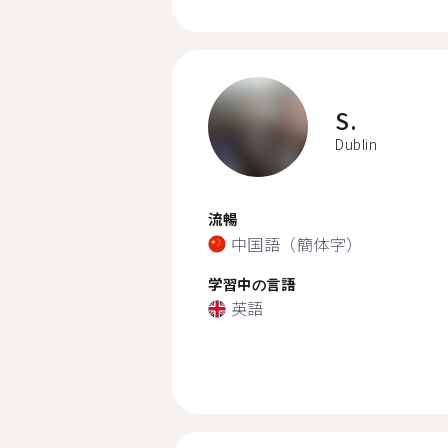
S.
Dublin
流暢
中国語（簡体字）
学習中の言語
英語