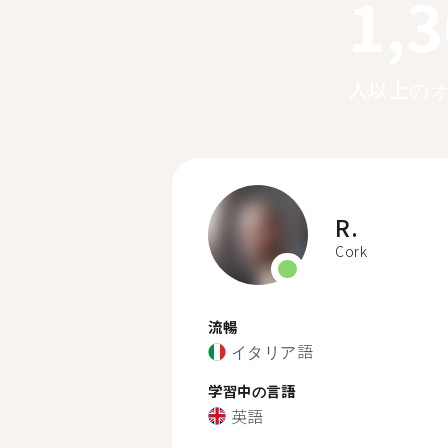
1,
人以上の
R.
Cork
流暢
イタリア語
学習中の言語
英語