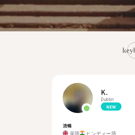
key
K.
Dublin
NEW
流暢
英語
ヒンディー語