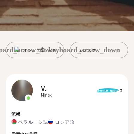
oard_arrow_down
keyboard_arrow_down
オランダ語
ミンスク
V.
2
format_quote
Minsk
流暢
ベラルーシ語
ロシア語
学習中の言語