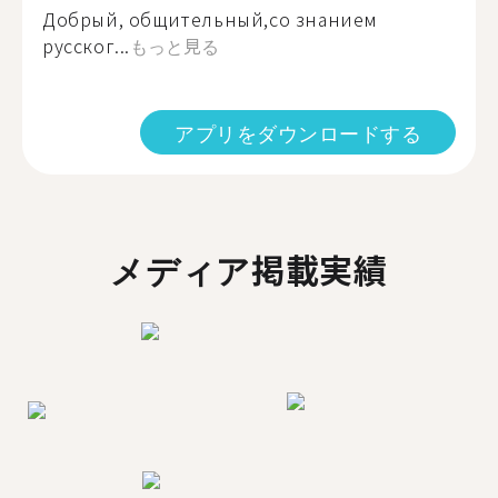
Добрый, общительный,со знанием
русског...
もっと見る
アプリをダウンロードする
メディア掲載実績