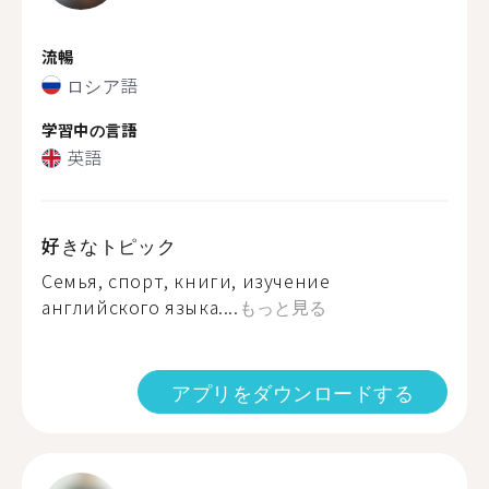
流暢
ロシア語
学習中の言語
英語
好きなトピック
Семья, спорт, книги, изучение
английского языка....
もっと見る
アプリをダウンロードする