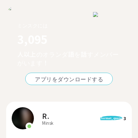
ミンスクには
3,095
人以上のオランダ語を話すメンバー
がいます！
アプリをダウンロードする
R.
3
format_quote
Minsk