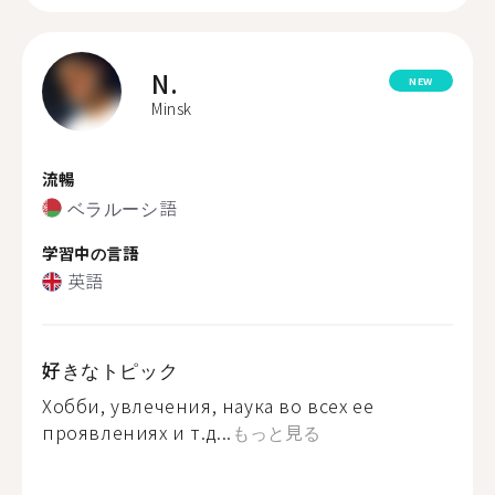
N.
NEW
Minsk
流暢
ベラルーシ語
学習中の言語
英語
好きなトピック
Хобби, увлечения, наука во всех ее
проявлениях и т.д...
もっと見る