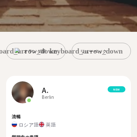
oard_arrow_down
keyboard_arrow_down
オランダ語
リューベック
A.
NEW
Berlin
流暢
ロシア語
英語
学習中の言語