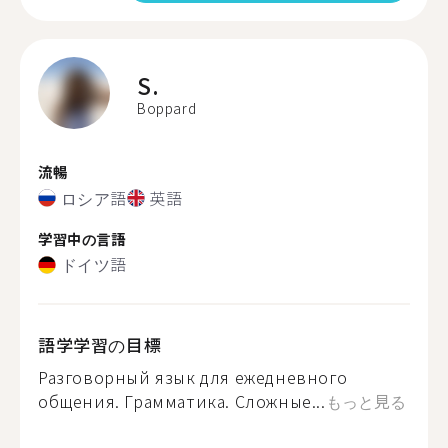
S.
Boppard
流暢
ロシア語
英語
学習中の言語
ドイツ語
語学学習の目標
Разговорный язык для ежедневного
общения. Грамматика. Сложные...
もっと見る