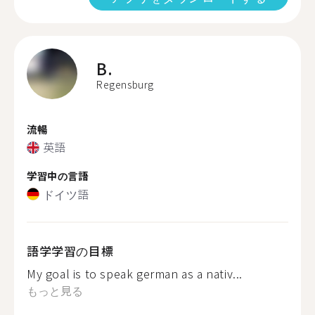
B.
Regensburg
流暢
英語
学習中の言語
ドイツ語
語学学習の目標
My goal is to speak german as a nativ...
もっと見る