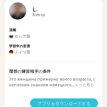
L.
Bottrop
流暢
ロシア語
学習中の言語
ドイツ語
理想の練習相手の条件
Это женщина примерно моего возраста, с
неплохим знанием немецкого...
もっと見る
アプリをダウンロードする