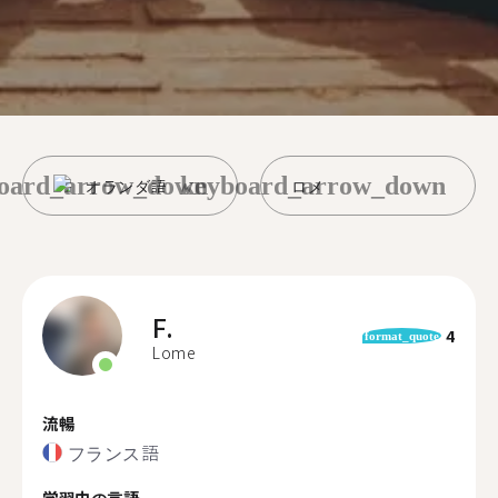
oard_arrow_down
keyboard_arrow_down
オランダ語
ロメ
F.
4
format_quote
Lome
流暢
フランス語
学習中の言語