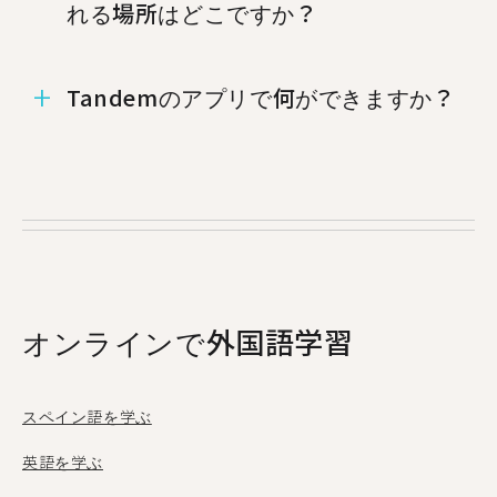
れる場所はどこですか？
%%randomCity%%、%%randomCity%%、
Tandemのアプリで何ができますか？
%%randomCity%%でもオランダ語のタンデム
パートナーを見つけることができます.
Tandemはお互いの母国語を教え合うことができ
る言語交換アプリです。毎月50万人以上もの人々
がTandemにアクセスし、そのうち19人がロメか
ら利用しています。
オンラインで外国語学習
スペイン語を学ぶ
英語を学ぶ