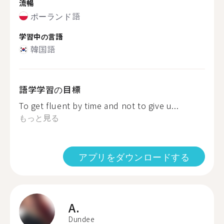
流暢
ポーランド語
学習中の言語
韓国語
語学学習の目標
To get fluent by time and not to give u...
もっと見る
アプリをダウンロードする
A.
Dundee