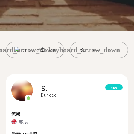
oard_arrow_down
keyboard_arrow_down
オランダ語
ダンディー
S.
NEW
Dundee
流暢
英語
学習中の言語