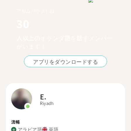
アルムバラズには
30
人以上のオランダ語を話すメンバー
がいます！
アプリをダウンロードする
E.
Riyadh
流暢
アラビア語
英語