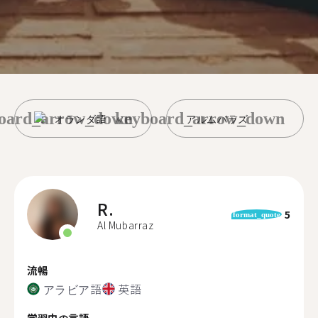
oard_arrow_down
keyboard_arrow_down
オランダ語
アルムバラズ
R.
5
format_quote
Al Mubarraz
流暢
アラビア語
英語
学習中の言語