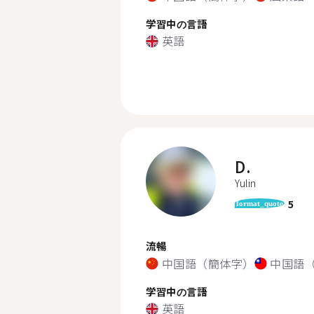
学習中の言語
英語
D.
Yulin
5
format_quote
流暢
中国語（簡体字）
中国語
学習中の言語
英語