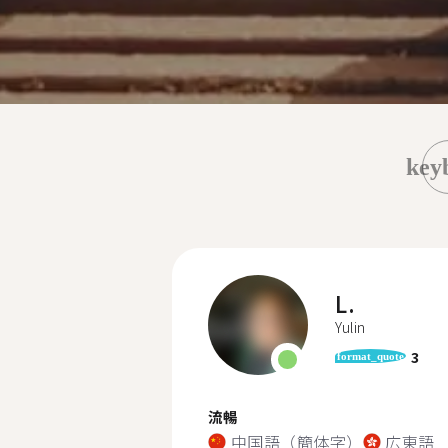
key
L.
Yulin
3
format_quote
流暢
中国語（簡体字）
広東語