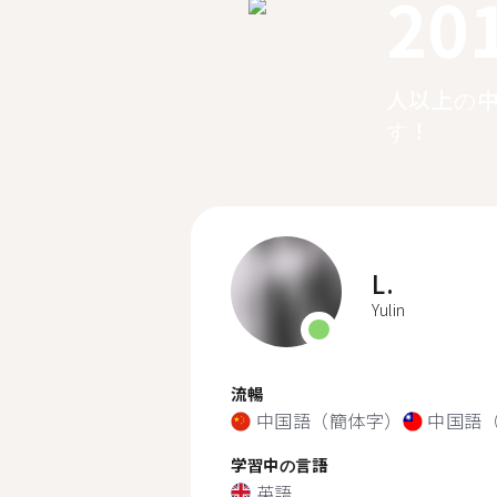
20
人以上の
す！
L.
Yulin
流暢
中国語（簡体字）
中国語
学習中の言語
英語