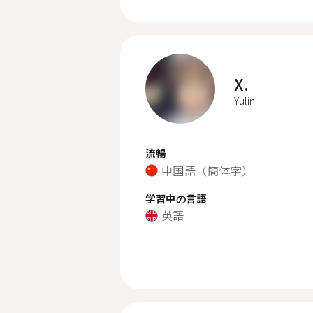
X.
Yulin
流暢
中国語（簡体字）
学習中の言語
英語