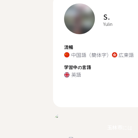
S.
Yulin
流暢
中国語（簡体字）
広東語
学習中の言語
英語
玉林市には