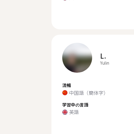
L.
Yulin
流暢
中国語（簡体字）
学習中の言語
英語