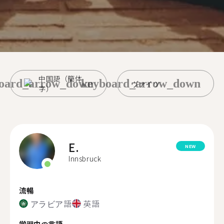
中国語（簡体
oard_arrow_down
keyboard_arrow_down
ヴァイツ
字）
E.
NEW
Innsbruck
流暢
アラビア語
英語
学習中の言語