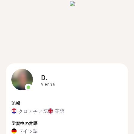
D.
Vienna
流暢
クロアチア語
英語
学習中の言語
ドイツ語