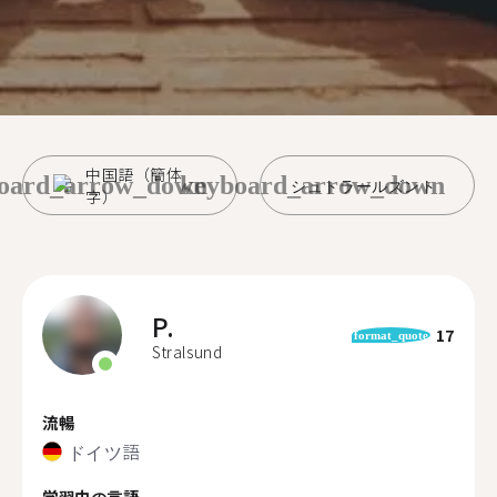
中国語（簡体
oard_arrow_down
keyboard_arrow_down
シュトラールズント
字）
P.
17
format_quote
Stralsund
流暢
ドイツ語
学習中の言語