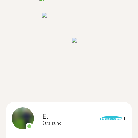
E.
1
format_quote
Stralsund