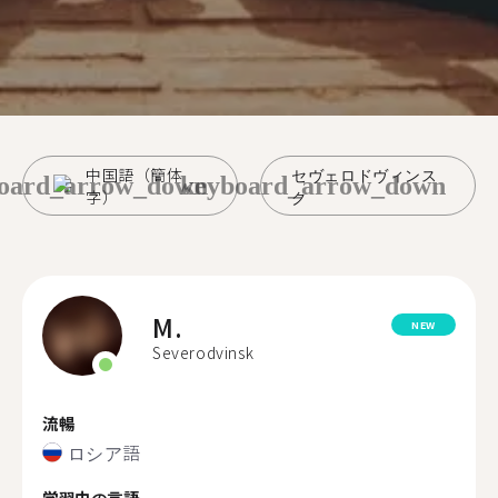
中国語（簡体
セヴェロドヴィンス
oard_arrow_down
keyboard_arrow_down
字）
ク
M.
NEW
Severodvinsk
流暢
ロシア語
学習中の言語