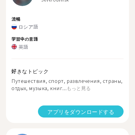
流暢
ロシア語
学習中の言語
英語
好きなトピック
Путешествия, спорт, развлечения, страны,
отдых, музыка, книг...
もっと見る
アプリをダウンロードする