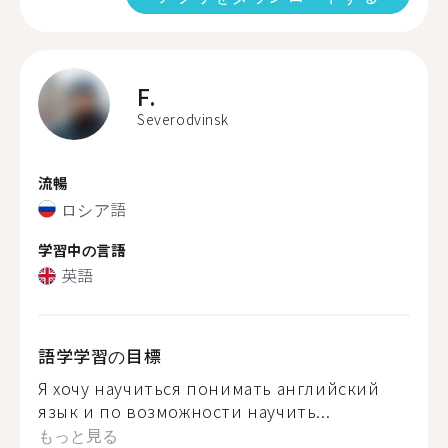
F.
Severodvinsk
流暢
ロシア語
学習中の言語
英語
語学学習の目標
Я хочу научиться понимать английский
язык и по возможности научить...
もっと見る