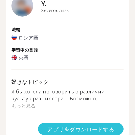
Y.
Severodvinsk
流暢
ロシア語
学習中の言語
英語
好きなトピック
Я бы хотела поговорить о различии
культур разных стран. Возможно,...
もっと見る
アプリをダウンロードする