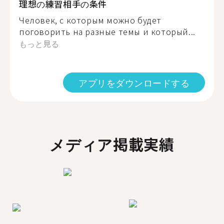
理想の練習相手の条件
Человек, с которым можно будет
поговорить на разные темы и который...
もっと見る
アプリをダウンロードする
メディア掲載実績