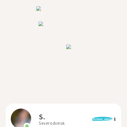
S.
1
format_quote
Severodvinsk