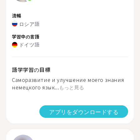
流暢
ロシア語
学習中の言語
ドイツ語
語学学習の目標
Саморазвитие и улучшение моего знания
немецкого язык...
もっと見る
アプリをダウンロードする