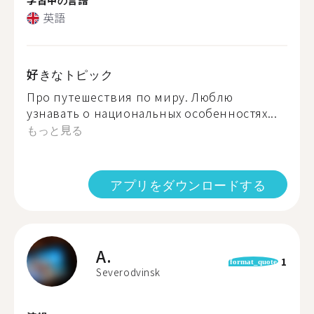
英語
好きなトピック
Про путешествия по миру. Люблю
узнавать о национальных особенностях...
もっと見る
アプリをダウンロードする
A.
1
format_quote
Severodvinsk