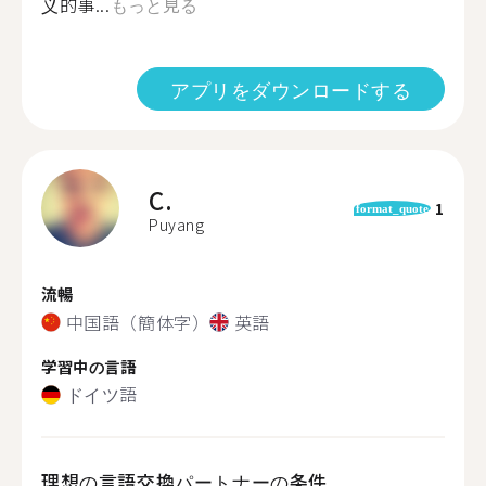
义的事...
もっと見る
アプリをダウンロードする
C.
1
format_quote
Puyang
流暢
中国語（簡体字）
英語
学習中の言語
ドイツ語
理想の言語交換パートナーの条件