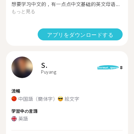
想要学习中文的，有一点点中文基础的英文母语...
もっと見る
アプリをダウンロードする
S.
8
format_quote
Puyang
流暢
中国語（簡体字）
絵文字
学習中の言語
英語