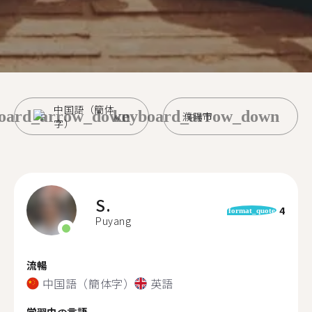
中国語（簡体
oard_arrow_down
keyboard_arrow_down
濮陽市
字）
S.
4
format_quote
Puyang
流暢
中国語（簡体字）
英語
学習中の言語