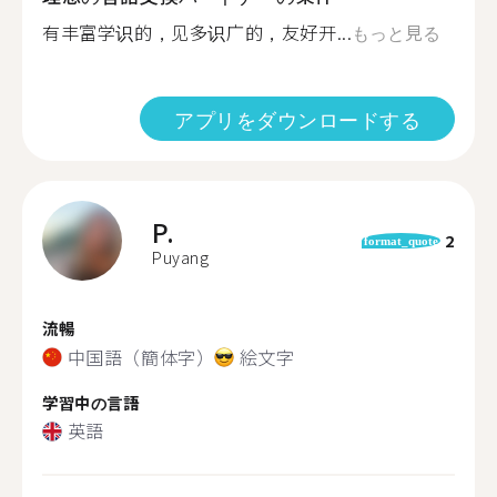
有丰富学识的，见多识广的，友好开...
もっと見る
アプリをダウンロードする
P.
2
format_quote
Puyang
流暢
中国語（簡体字）
絵文字
学習中の言語
英語