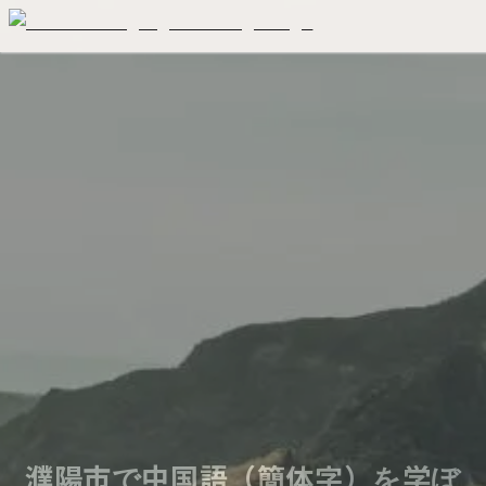
濮陽市で中国語（簡体字）を学ぼ