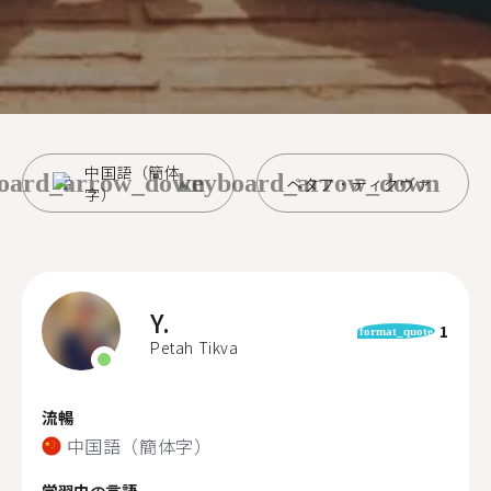
中国語（簡体
oard_arrow_down
keyboard_arrow_down
ペタフ・ティクヴァ
字）
Y.
1
format_quote
Petah Tikva
流暢
中国語（簡体字）
学習中の言語