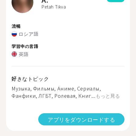
Petah Tikva
流暢
ロシア語
学習中の言語
英語
好きなトピック
Музыка, Фильмы, Аниме, Сериалы,
Фанфики, ЛГБТ, Ролевая, Книг...
もっと見る
アプリをダウンロードする