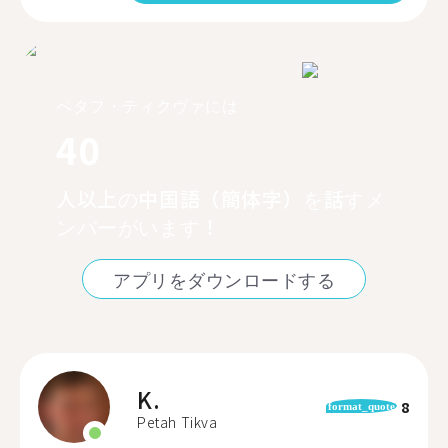
ペタフ・ティクヴァには
40
人以上の中国語（簡体字）を話すメ
ンバーがいます！
アプリをダウンロードする
K.
8
format_quote
Petah Tikva